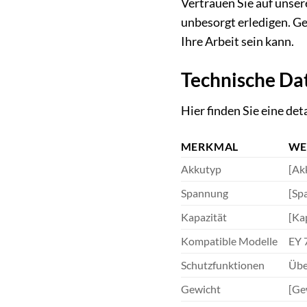
Vertrauen Sie auf unser
unbesorgt erledigen. Gen
Ihre Arbeit sein kann.
Technische Da
Hier finden Sie eine de
MERKMAL
WE
Akkutyp
[Akk
Spannung
[Sp
Kapazität
[Kap
Kompatible Modelle
EY 
Schutzfunktionen
Übe
Gewicht
[Gew