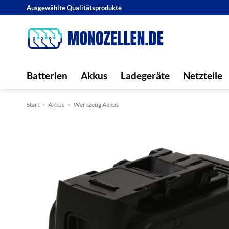
Zum
Ausgewählte Qualitätsprodukte
Inhalt
springen
Batterien
Akkus
Ladegeräte
Netzteile
Start
»
Akkus
»
Werkzeug Akkus