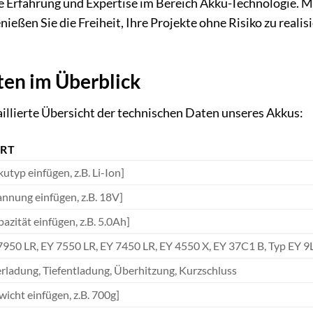
e Erfahrung und Expertise im Bereich Akku-Technologie. Mi
ießen Sie die Freiheit, Ihre Projekte ohne Risiko zu realis
ten im Überblick
taillierte Übersicht der technischen Daten unseres Akkus:
RT
utyp einfügen, z.B. Li-Ion]
annung einfügen, z.B. 18V]
azität einfügen, z.B. 5.0Ah]
7950 LR, EY 7550 LR, EY 7450 LR, EY 4550 X, EY 37C1 B, Typ EY 9
rladung, Tiefentladung, Überhitzung, Kurzschluss
icht einfügen, z.B. 700g]