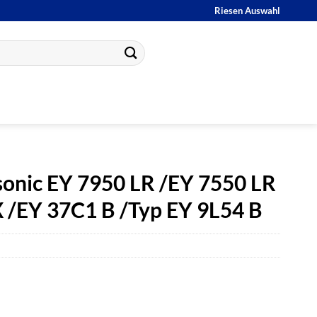
Riesen Auswahl
sonic EY 7950 LR /EY 7550 LR
 /EY 37C1 B /Typ EY 9L54 B