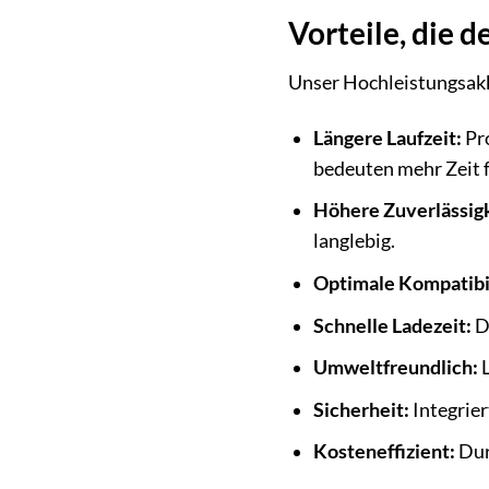
Vorteile, die 
Unser Hochleistungsakku
Längere Laufzeit:
Pro
bedeuten mehr Zeit f
Höhere Zuverlässigk
langlebig.
Optimale Kompatibil
Schnelle Ladezeit:
De
Umweltfreundlich:
L
Sicherheit:
Integrie
Kosteneffizient:
Durc