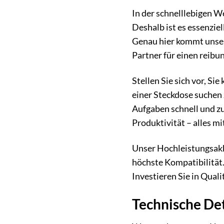
In der schnelllebigen We
Deshalb ist es essenzie
Genau hier kommt unser 
Partner für einen reibu
Stellen Sie sich vor, S
einer Steckdose suchen 
Aufgaben schnell und zuv
Produktivität – alles mi
Unser Hochleistungsakk
höchste Kompatibilität. 
Investieren Sie in Qual
Technische Det