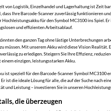
lt von Logistik, Einzelhandel und Lagerhaltung ist Zeit bar
ll, dass Ihre Barcode-Scanner zuverlässig funktionieren u
Hochleistungsakku für den Symbol MC3100 ins Spiel. Er ist
ngslosen und effizienten Arbeitsablauf.
ie könnten den ganzen Tag ohne lästige Unterbrechungen ar
zu müssen. Mit unserem Akku wird diese Vision Realität. Er
erlässig zu erledigen. Steigern Sie Ihre Effizienz, reduzie
t einem einzigen, leistungsstarken Akku.
u ist speziell für den Barcode-Scanner Symbol MC3100 en
Er ist die ideale Lösung für alle, die auf der Suche nach e
ität und Leistung – investieren Sie in unseren Hochleistun
ails, die überzeugen