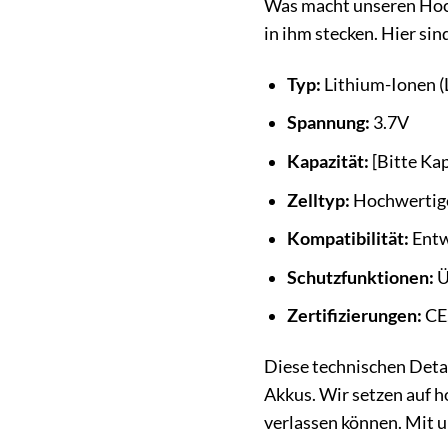
Was macht unseren Hoch
in ihm stecken. Hier sin
Typ:
Lithium-Ionen (L
Spannung:
3.7V
Kapazität:
[Bitte Kap
Zelltyp:
Hochwertige
Kompatibilität:
Entw
Schutzfunktionen:
Ü
Zertifizierungen:
CE,
Diese technischen Detai
Akkus. Wir setzen auf h
verlassen können. Mit u