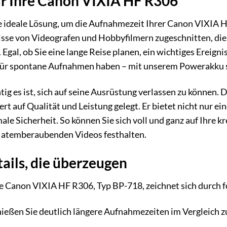
r Ihre Canon VIXIA HF R306
 ideale Lösung, um die Aufnahmezeit Ihrer Canon VIXIA HF
nisse von Videografen und Hobbyfilmern zugeschnitten, die
gal, ob Sie eine lange Reise planen, ein wichtiges Ereigni
 für spontane Aufnahmen haben – mit unserem Powerakku si
tig es ist, sich auf seine Ausrüstung verlassen zu können.
 auf Qualität und Leistung gelegt. Er bietet nicht nur ei
e Sicherheit. So können Sie sich voll und ganz auf Ihre k
 atemberaubenden Videos festhalten.
ails, die überzeugen
e Canon VIXIA HF R306, Typ BP-718, zeichnet sich durch 
ießen Sie deutlich längere Aufnahmezeiten im Vergleich 