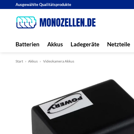
Zum
Ausgewählte Qualitätsprodukte
Inhalt
springen
Batterien
Akkus
Ladegeräte
Netzteile
Start
»
Akkus
»
Videokamera Akkus