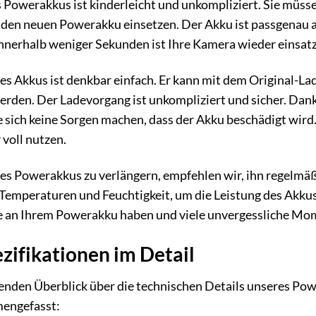
s Powerakkus ist kinderleicht und unkompliziert. Sie müss
den neuen Powerakku einsetzen. Der Akku ist passgenau a
Innerhalb weniger Sekunden ist Ihre Kamera wieder einsat
s Akkus ist denkbar einfach. Er kann mit dem Original-L
rden. Der Ladevorgang ist unkompliziert und sicher. Dank
sich keine Sorgen machen, dass der Akku beschädigt wird.
voll nutzen.
s Powerakkus zu verlängern, empfehlen wir, ihn regelmäßi
emperaturen und Feuchtigkeit, um die Leistung des Akkus o
e an Ihrem Powerakku haben und viele unvergessliche Mom
zifikationen im Detail
nden Überblick über die technischen Details unseres Powe
mengefasst: