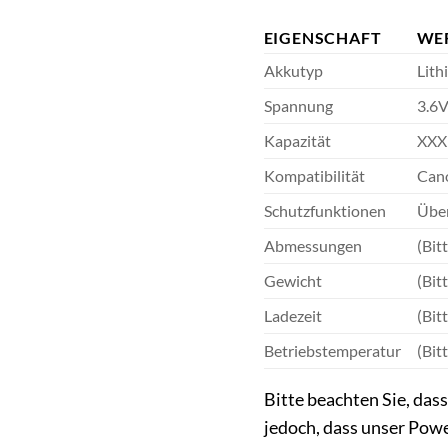
EIGENSCHAFT
WE
Akkutyp
Lith
Spannung
3.6V
Kapazität
XXX 
Kompatibilität
Can
Schutzfunktionen
Über
Abmessungen
(Bit
Gewicht
(Bit
Ladezeit
(Bit
Betriebstemperatur
(Bit
Bitte beachten Sie, das
jedoch, dass unser Powe