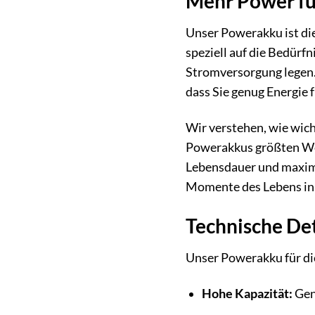
Mehr Power fü
Unser Powerakku ist die
speziell auf die Bedürf
Stromversorgung legen. E
dass Sie genug Energie
Wir verstehen, wie wich
Powerakkus größten Wert
Lebensdauer und maximal
Momente des Lebens in
Technische Det
Unser Powerakku für di
Hohe Kapazität:
Gen