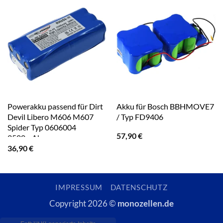
Powerakku passend für Dirt
Akku für Bosch BBHMOVE7
Devil Libero M606 M607
/ Typ FD9406
Spider Typ 0606004
57,90
€
2500mAh
36,90
€
IMPRESSUM
DATENSCHUTZ
Copyright 2026 ©
monozellen.de