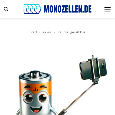
Zum
Inhalt
springen
Start
»
Akkus
»
Staubsauger Akkus