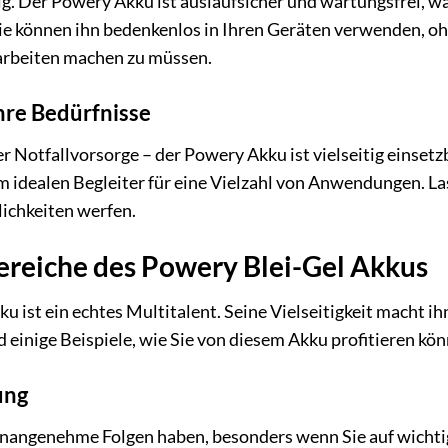
ig. Der Powery Akku ist auslaufsicher und wartungsfrei, wa
 können ihn bedenkenlos in Ihren Geräten verwenden, ohn
arbeiten machen zu müssen.
Ihre Bedürfnisse
r Notfallvorsorge – der Powery Akku ist vielseitig einset
idealen Begleiter für eine Vielzahl von Anwendungen. Las
lichkeiten werfen.
eiche des Powery Blei-Gel Akkus
 ist ein echtes Multitalent. Seine Vielseitigkeit macht ihn
einige Beispiele, wie Sie von diesem Akku profitieren kö
ung
unangenehme Folgen haben, besonders wenn Sie auf wicht