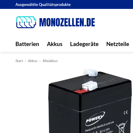
Zum
Ausgewählte Qualitätsprodukte
Inhalt
springen
Batterien
Akkus
Ladegeräte
Netzteile
Start
»
Akkus
»
Bleiakkus