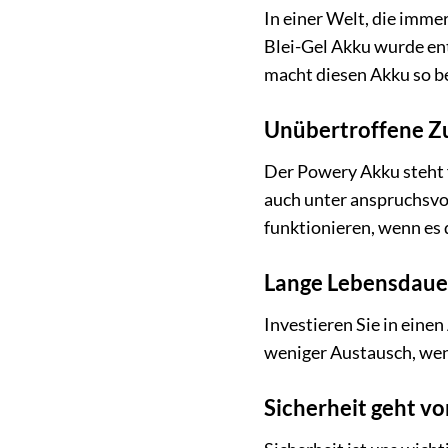
In einer Welt, die imme
Blei-Gel Akku wurde ent
macht diesen Akku so b
Unübertroffene Zu
Der Powery Akku steht 
auch unter anspruchsvol
funktionieren, wenn es
Lange Lebensdaue
Investieren Sie in eine
weniger Austausch, weni
Sicherheit geht vo