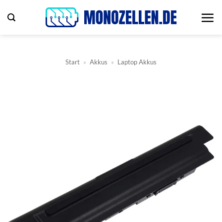
Zum
Inhalt
springen
Start
»
Akkus
»
Laptop Akkus