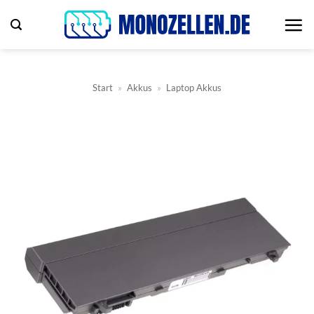
Zum
Inhalt
springen
Start
»
Akkus
»
Laptop Akkus