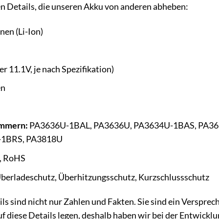
en Details, die unseren Akku von anderen abheben:
nen (Li-Ion)
h
r 11.1V, je nach Spezifikation)
en
ummern:
PA3636U-1BAL, PA3636U, PA3634U-1BAS, PA36
-1BRS, PA3818U
, RoHS
berladeschutz, Überhitzungsschutz, Kurzschlussschutz
s sind nicht nur Zahlen und Fakten. Sie sind ein Versprech
uf diese Details legen, deshalb haben wir bei der Entwickl