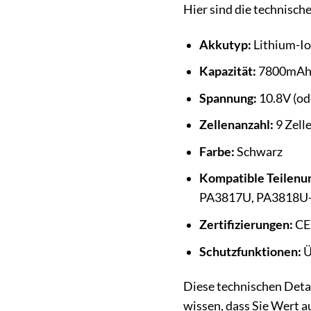
Hier sind die technisch
Akkutyp:
Lithium-Io
Kapazität:
7800mA
Spannung:
10.8V (ode
Zellenanzahl:
9 Zell
Farbe:
Schwarz
Kompatible Teilen
PA3817U, PA3818U
Zertifizierungen:
CE
Schutzfunktionen:
Ü
Diese technischen Detail
wissen, dass Sie Wert a