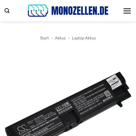
Zum
Inhalt
springen
Start
»
Akkus
»
Laptop Akkus